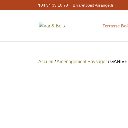
04 94 39 10 79
varetbois@orange.fr
Terrasse Boi
Accueil
/
Aménagement Paysager
/ GANIV