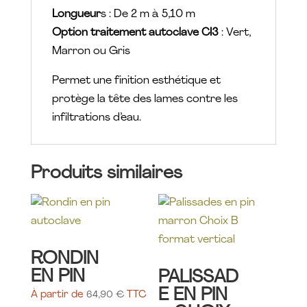
Longueur
s : De 2 m à 5,10 m
Option traitement autoclave CI3
: Vert,
Marron ou Gris
Permet une finition esthétique et
protège la tête des lames contre les
infiltrations d’eau.
Produits similaires
RONDIN
EN PIN
PALISSAD
E EN PIN
À partir de
64,90
€
TTC