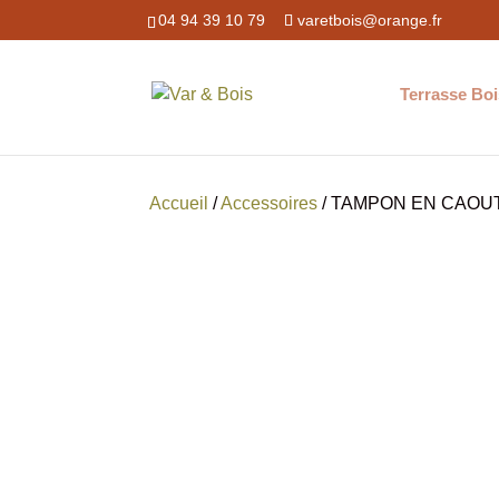
04 94 39 10 79
varetbois@orange.fr
Terrasse Boi
Accueil
/
Accessoires
/ TAMPON EN CAO