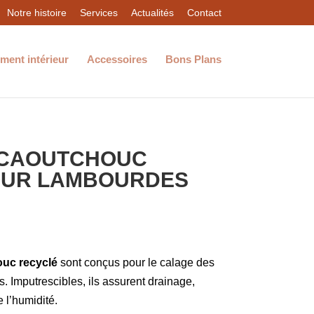
Notre histoire
Services
Actualités
Contact
ent intérieur
Accessoires
Bons Plans
 CAOUTCHOUC
OUR LAMBOURDES
uc recyclé
sont conçus pour le calage des
. Imputrescibles, ils assurent drainage,
e l’humidité.